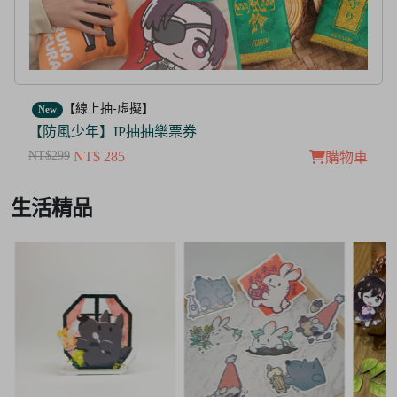
【線上抽-虛擬】
New
【茜色線上抽票券】限量周邊抽抽樂
NT$100
NT$ 50
購物車
Item
生活精品
3
of
3