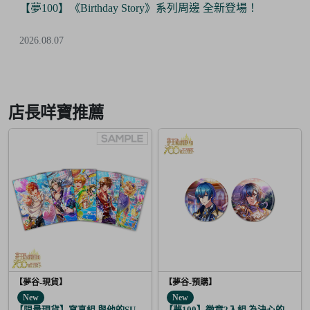
【夢100】《Birthday Story》系列周邊 全新登場！
2026.08.07
Item
2
of
店長咩寶推薦
6
【夢谷-現貨】
【夢谷-預購】
New
New
【限量現貨】寫真組 與他的SUGAR&BITTER 太陽覺醒 5入
【夢100】徽章2入組 為決心的落幕