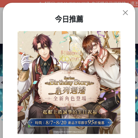
【夢谷xDRAWDRAWIN】生活精品已經登陸！還不快
今日推薦
Item