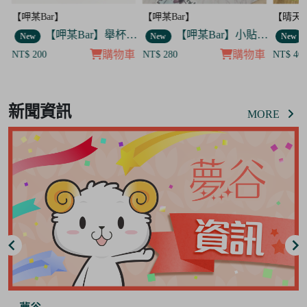
【呷某Bar】
【晴天咖啡館】
【呷某B
】舉杯歐告款 飯友
【呷某Bar】小貼紙 7入套組
【晴天咖啡館】吊飾套組
New
New
New
車
購物車
購物車
NT$ 280
NT$ 400
NT$ 12
Item
8
新聞資訊
of
MORE
8