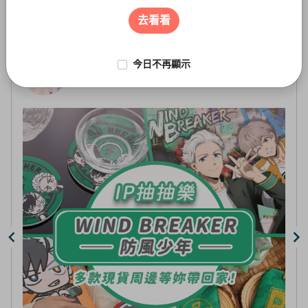
遊戲周邊
3
of
去看看
5
今日不再顯示
線上抽-虛擬