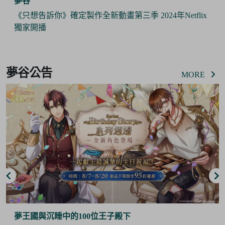
夢谷
《只想告訴你》確定製作全新動畫第三季 2024年Netflix
獨家開播
Item
2
夢谷公告
of
MORE
6
夢王國與沉睡中的100位王子殿下