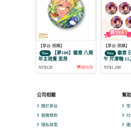
【夢谷-預購】
【夢谷-預購】
【夢100】徽章 八周
徽章 
New
New
年主視覺 里昂
午 芹澤鴨 11
NT$120
購物車
NT$1,200
公司相關
幫
關於夢谷
常
服務條款
付
隱私政策
運