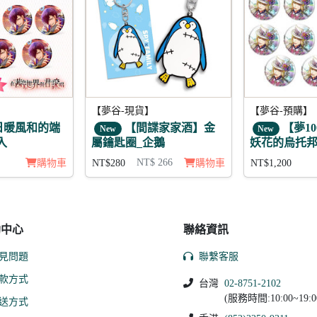
【夢谷-現貨】
【夢谷-預購】
日暖風和的端
【間諜家家酒】金
【夢10
New
New
入
屬鑰匙圈_企鵝
妖花的烏托邦 
NT$ 266
購物車
NT$280
購物車
NT$1,200
助中心
聯絡資訊
見問題
聯繫客服
款方式
台灣
02-8751-2102
(服務時間:10:00~19:0
送方式