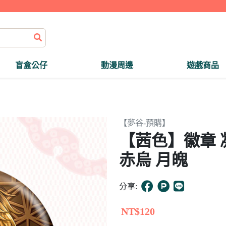
盲盒公仔
動漫周邊
遊戲商品
【夢谷-預購】
【茜色】徽章
赤烏 月魄
分享:
NT$120