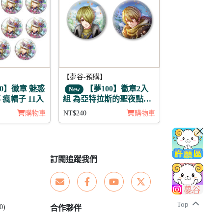
【夢谷-預購】
0】徽章 魅惑
【夢100】徽章2入
New
瘋帽子 11入
組 為亞特拉斯的聖夜點燃
夢之火 希里爾
購物車
NT$240
購物車
訂閱追蹤我們
Top
0)
合作夥伴