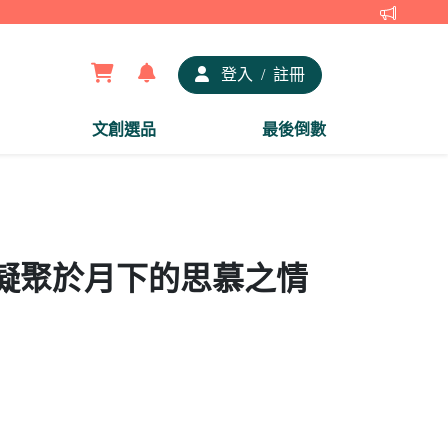
【夢谷x
登入
/
註冊
文創選品
最後倒數
 凝聚於月下的思慕之情