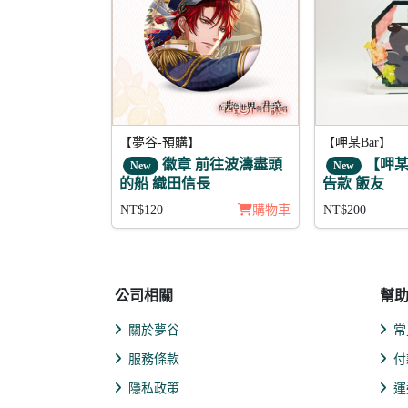
【夢谷-預購】
【呷某Bar】
徽章 前往波濤盡頭
【呷某
New
New
的船 織田信長
告款 飯友
NT$120
購物車
NT$200
公司相關
幫
關於夢谷
常
服務條款
付
隱私政策
運