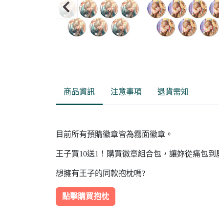
Item
2
of
商品資訊
注意事項
退貨需知
15
目前所有預購徽章皆為霧面徽章。
王子買10送1！購買徽章組合包，讓妳從痛包
想擁有王子的同款抱枕嗎?
點擊購買抱枕