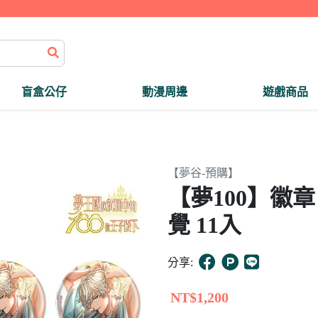
盲盒公仔
動漫周邊
遊戲商品
【夢谷-預購】
【夢100】徽章
覺 11入
分享:
NT$1,200