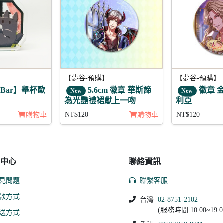
【夢谷-預購】
【夢谷-預購】
Bar】舉杯歐
5.6cm 徽章 華斯諦
徽章 
New
New
為光艷禮裙獻上一吻
利亞
購物車
NT$120
購物車
NT$120
助中心
聯絡資訊
見問題
聯繫客服
款方式
台灣
02-8751-2102
(服務時間:10:00~19:0
送方式