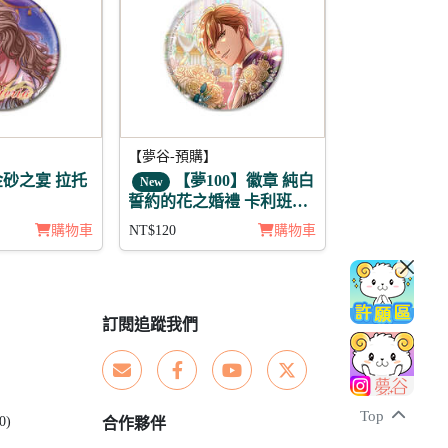
【夢谷-預購】
金砂之宴 拉托
【夢100】徽章 純白
New
誓約的花之婚禮 卡利班恩
(月覺)
購物車
NT$120
購物車
訂閱追蹤我們
Top
0)
合作夥伴