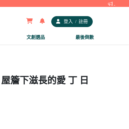
【夢谷xD
登入
/
註冊
文創選品
最後倒數
 屋簷下滋長的愛 丁 日