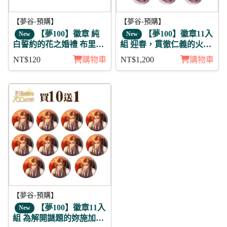
【夢谷-預購】
【夢谷-預購】
【夢100】徽章 純
【夢100】徽章11入
New
New
白誓約的花之婚禮 布里特
組 迎春，貫徹仁義的火之
芬(月覺)
誓言 薩齊亞 未覺
NT$120
購物車
NT$1,200
購物車
【夢谷-預購】
【夢100】徽章11入
New
組 為解開謎題的妳施加愛