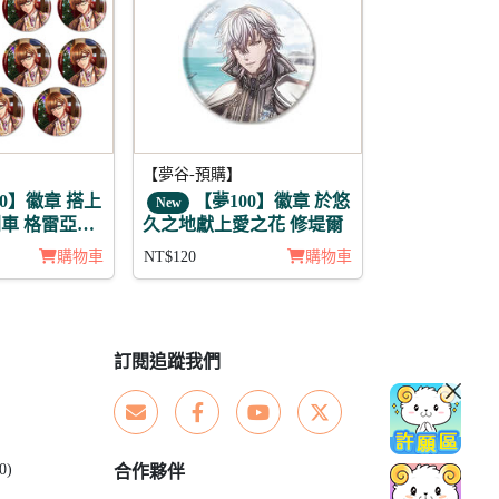
【夢谷-預購】
0】徽章 搭上
【夢100】徽章 於悠
New
車 格雷亞姆
久之地獻上愛之花 修堤爾
購物車
NT$120
購物車
訂閱追蹤我們
0)
合作夥伴