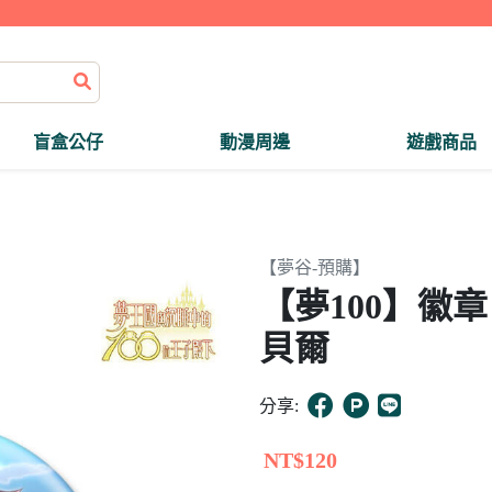
盲盒公仔
動漫周邊
遊戲商品
【夢谷-預購】
【夢100】徽
貝爾
分享:
NT$120