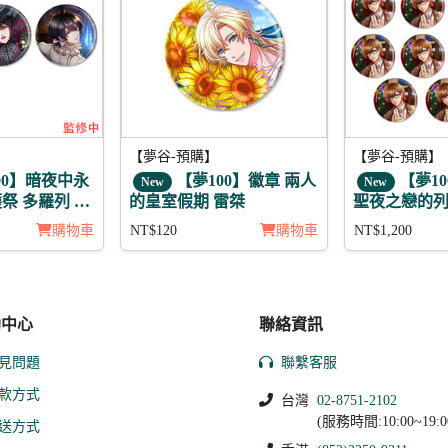
【夢谷-預購】
【夢谷-預購】
00】暗夜中永
【夢100】徽章 兩人
【夢10
New
New
祭 多羅列 徽
的皇室假期 雷桀
聖夜之戀的列
11入
購物車
NT$120
購物車
NT$1,200
助中心
聯絡資訊
見問題
聯繫客服
款方式
台灣
02-8751-2102
(服務時間:10:00~19:0
送方式