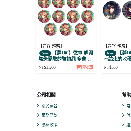
【夢谷-預購】
【夢谷-預購】
【夢100】徽章 解開
【夢1
New
New
焦急愛戀的裝飾繩 多魯馬
不結束的收穫
利 11入
章3入組
NT$1,200
購物車
NT$360
公司相關
幫
關於夢谷
常
服務條款
付
隱私政策
運