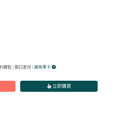
 Pi錢包 | 街口支付
| 銀角零卡
立即購買