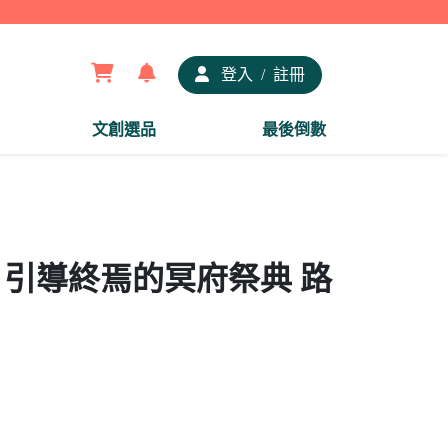
【夢
登入
/
註冊
文創選品
最後倒數
章 引導終焉的冥府祭典 路