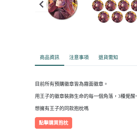
Item
2
of
商品資訊
注意事項
退貨需知
10
目前所有預購徽章皆為霧面徽章。
用王子的徽章裝飾生命的每一個角落，3種覺醒
想擁有王子的同款抱枕嗎
點擊購買抱枕