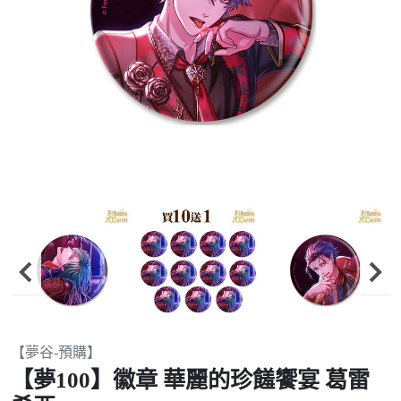
Item
【夢谷-預購】
2
【夢100】徽章 華麗的珍饈饗宴 葛雷
of