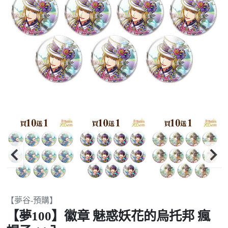
Item
【夢谷-預購】
2
【夢100】徽章 魅惑妖花的烏托邦 瘋
of