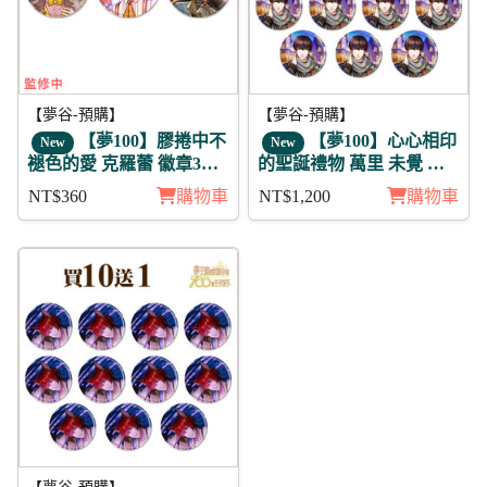
【夢谷-預購】
【夢谷-預購】
【夢100】膠捲中不
【夢100】心心相印
New
New
褪色的愛 克羅蕾 徽章3入
的聖誕禮物 萬里 未覺 徽
組
章11入組
NT$360
購物車
NT$1,200
購物車