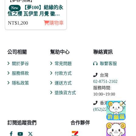
【夢谷-預購】
【夢100】結緣的永
New
恆之櫻 瓦伊里 月覺 徽章
11入組
NT$1,200
購物車
公司相關
幫助中心
聯絡資訊
關於夢谷
常見問題
聯繫客服
服務條款
付款方式
台灣
02-8751-2102
隱私政策
運送方式
服務時間:
退換貨方式
10:00~19:00
香港
(852)2250-9311
訂閱追蹤我們
合作夥伴