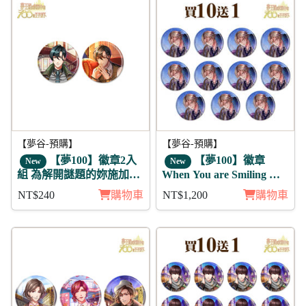
【夢谷-預購】
【夢谷-預購】
【夢100】徽章2入
【夢100】徽章
New
New
組 為解開謎題的妳施加愛
When You are Smiling 卡
的魔法 堤歐朵爾
斯托爾 11入
NT$240
購物車
NT$1,200
購物車