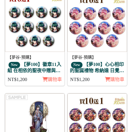
【夢谷-預購】
【夢谷-預購】
【夢100】徽章11入
【夢100】心心相印
New
New
組 在相依的聖夜中贈與的
的聖誕禮物 希納達 日覺
愛 伊薩克 未覺
徽章11入組
NT$1,200
購物車
NT$1,200
購物車