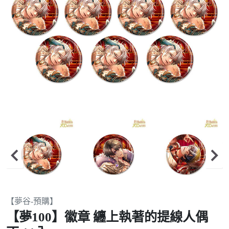
Item
【夢谷-預購】
2
【夢100】徽章 纏上執著的提線人偶
of