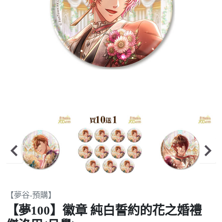
Item
【夢谷-預購】
2
【夢100】徽章 純白誓約的花之婚禮
of