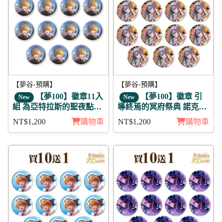
【夢谷-預購】
【夢谷-預購】
【夢100】徽章11入
【夢100】徽章 引
New
New
組 為亞特拉斯的聖夜點燃
導終焉的冥府祭典 諾克斯
夢之火 齊艾爾 日覺
11入
NT$1,200
購物車
NT$1,200
購物車