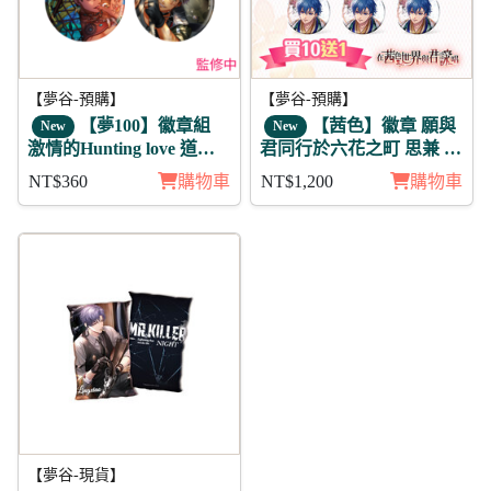
【夢谷-預購】
【夢谷-預購】
【夢100】徽章組
【茜色】徽章 願與
New
New
激情的Hunting love 道格
君同行於六花之町 思兼 11
拉斯
入
NT$360
購物車
NT$1,200
購物車
95折
【夢谷-現貨】