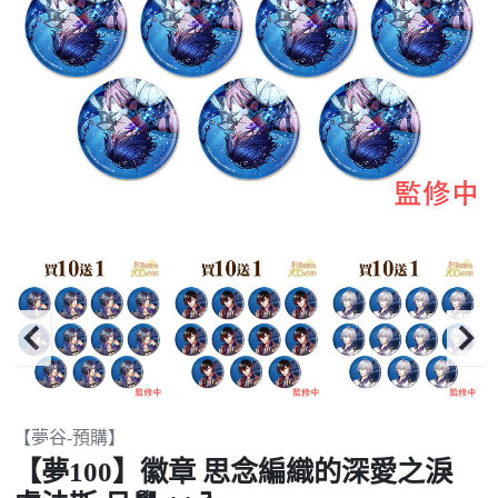
Item
【夢谷-預購】
2
【夢100】徽章 思念編織的深愛之淚
of