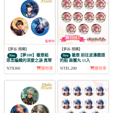
【夢谷-預購】
【夢谷-預購】
【夢100】徽章組
徽章 前往波濤盡頭
New
New
思念編織的深愛之淚 真琴
的船 森蘭丸 11入
NT$360
購物車
NT$1,200
購物車