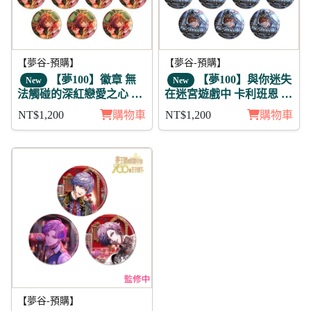
【夢谷-預購】
【夢谷-預購】
【夢100】徽章 無
【夢100】與你迷失
New
New
法觸碰的深紅戀愛之心 櫻
在迷宮遊戲中 卡利班恩 日
花11入
覺 徽章11入組
NT$1,200
購物車
NT$1,200
購物車
【夢谷-預購】