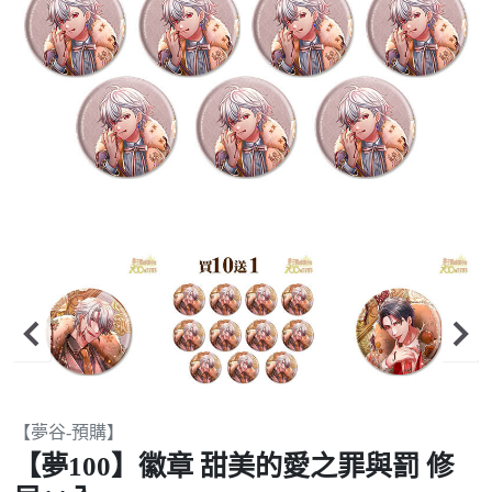
Item
【夢谷-預購】
2
【夢100】徽章 甜美的愛之罪與罰 修
of