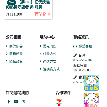
【夢100】征伐妖怪
New
的熱情守護者 昴 月覺 徽
章11入組
NT$1,200
購物車
公司相關
幫助中心
聯絡資訊
關於夢谷
常見問題
聯繫客服
服務條款
付款方式
台灣
02-8751-2102
隱私政策
運送方式
服務時間:
退換貨方式
10:00~19:00
香港
(852)2250-9311
訂閱追蹤我們
合作夥伴