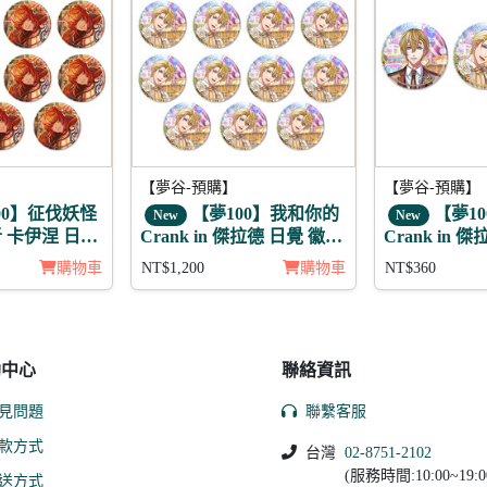
【夢谷-預購】
【夢谷-預購】
00】征伐妖怪
【夢100】我和你的
【夢1
New
New
 卡伊涅 日覺
Crank in 傑拉德 日覺 徽章
Crank in 
11入組
組
購物車
NT$1,200
購物車
NT$360
助中心
聯絡資訊
見問題
聯繫客服
款方式
台灣
02-8751-2102
(服務時間:10:00~19:0
送方式