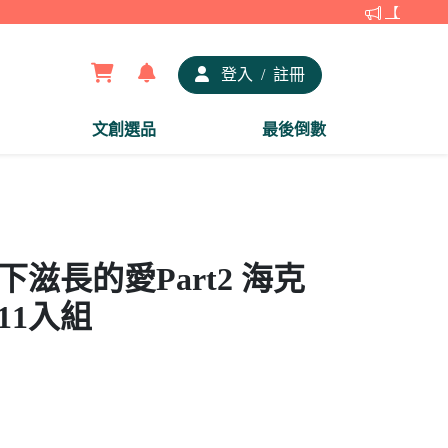
【夢谷xD
登入
/
註冊
文創選品
最後倒數
下滋長的愛Part2 海克
11入組