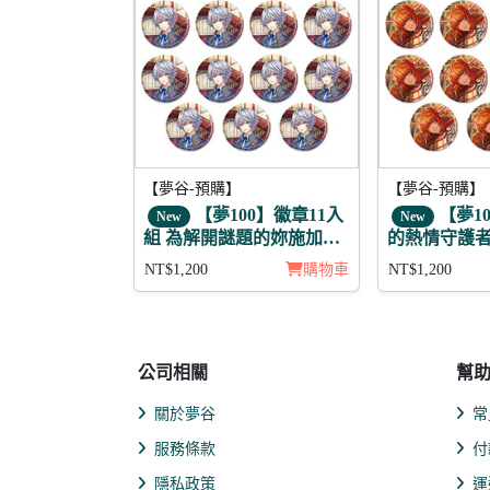
【夢谷-預購】
【夢谷-預購】
【夢100】徽章11入
【夢1
New
New
組 為解開謎題的妳施加愛
的熱情守護者
的魔法 修尼 未覺
徽章11入組
NT$1,200
購物車
NT$1,200
公司相關
幫
關於夢谷
常
服務條款
付
隱私政策
運