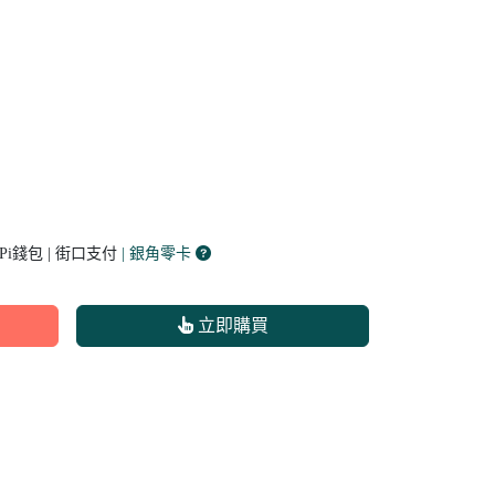
 Pi錢包 | 街口支付
| 銀角零卡
立即購買