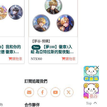
【夢谷-預購】
00】我和你的
【夢100】徽章3入
New
傑拉德 徽章3入
組 為亞特拉斯的聖夜點燃
夢之火 齊艾爾
購物車
NT$360
購物車
訂閱追蹤我們
Top
0)
合作夥伴