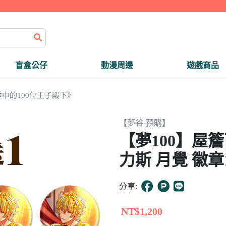
盲盒公仔
動漫周邊
遊戲商品
中的100位王子殿下》
【夢谷-預購】
【夢100】屋簷
力斯 月覺 徽章
分享:
NT$1,200