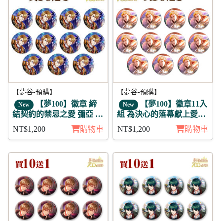
【夢谷-預購】
【夢谷-預購】
【夢100】徽章 締
【夢100】徽章11入
New
New
結契約的禁忌之愛 彌亞 11
組 為決心的落幕獻上愛之
入
歌 阿波羅 日覺
NT$1,200
購物車
NT$1,200
購物車