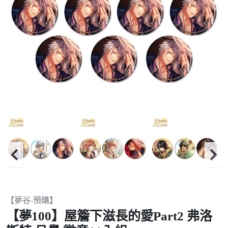
Item
【夢谷-預購】
2
【夢100】屋簷下滋長的愛Part2 弗洛
of