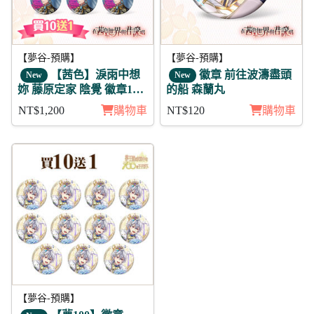
【夢谷-預購】
【夢谷-預購】
【茜色】淚雨中想
徽章 前往波濤盡頭
New
New
妳 藤原定家 陰覺 徽章11
的船 森蘭丸
入組
NT$1,200
購物車
NT$120
購物車
【夢谷-預購】