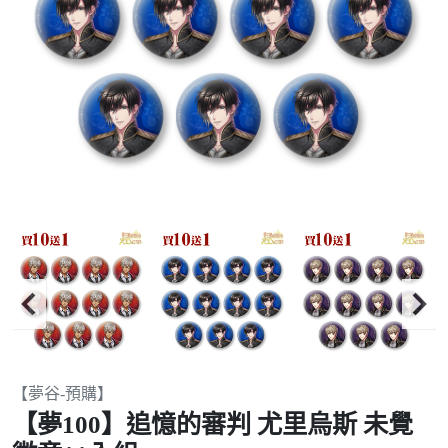
Item
【夢谷-預購】
2
【夢100】追憶的審判 尤里烏斯 未覺
of