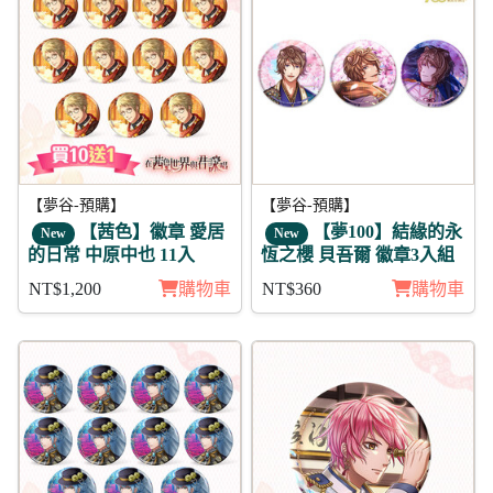
【夢谷-預購】
【夢谷-預購】
【茜色】徽章 愛居
【夢100】結緣的永
New
New
的日常 中原中也 11入
恆之櫻 貝吾爾 徽章3入組
NT$1,200
購物車
NT$360
購物車