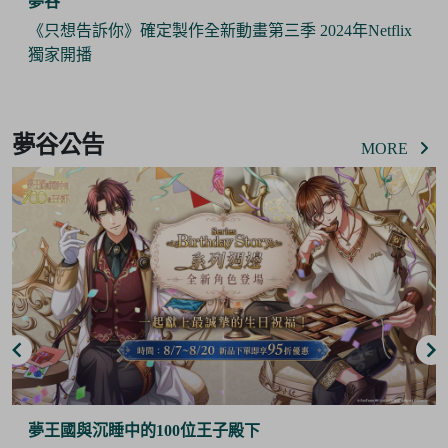
夢谷
《只想告訴你》確定製作全新動畫第三季 2024年Netflix
獨家開播
Item
2
夢谷公告
of
MORE
6
夢王國與沉睡中的100位王子殿下