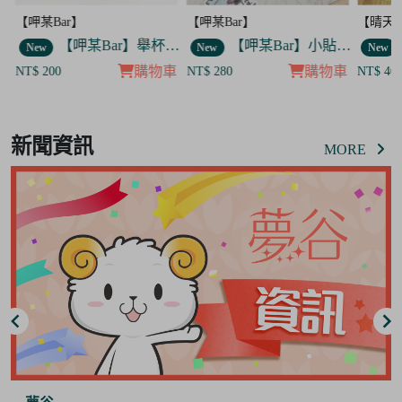
【呷某Bar】
【呷某Bar】
【晴天
】舉杯菟菟款 飯友
【呷某Bar】舉杯歐告款 飯友
【呷某Bar】小貼紙 7入套組
New
New
New
車
購物車
購物車
NT$ 200
NT$ 280
NT$ 40
Item
8
新聞資訊
of
MORE
8