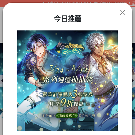
【夢谷xDRAWDRAWIN】生活精品已經登陸！還不
今日推薦
Item