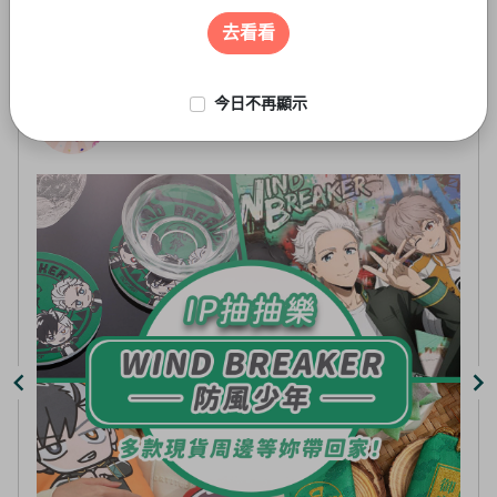
遊戲周邊
3
of
去看看
5
今日不再顯示
線上抽-虛擬