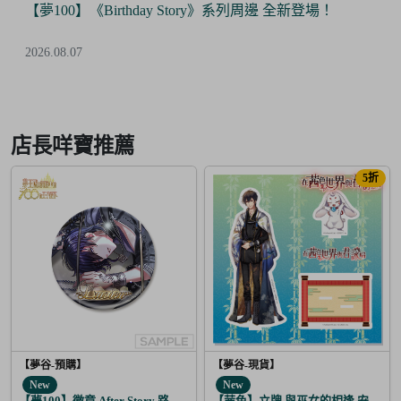
【夢100】《Birthday Story》系列周邊 全新登場！
2026.08.07
Item
2
of
店長咩寶推薦
6
5折
【夢谷-預購】
【夢谷-現貨】
New
New
【夢100】徽章 After Story 路希安 月覺
【茜色】立牌 與巫女的相逢 安倍晴