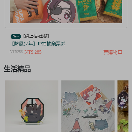
【線上抽-虛擬】
New
New
防風少年】IP抽抽樂票券
【茜
$299
NT$ 285
NT$10
購物車
Item
生活精品
3
of
3