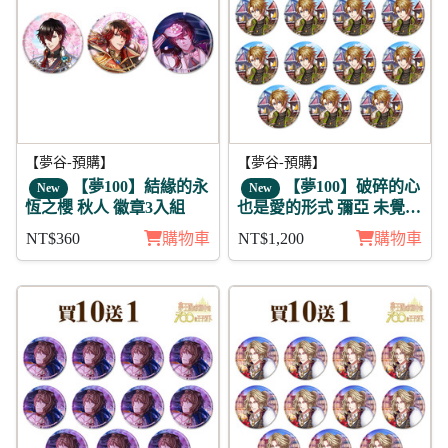
【夢谷-預購】
【夢谷-預購】
【夢100】結緣的永
【夢100】破碎的心
New
New
恆之櫻 秋人 徽章3入組
也是愛的形式 彌亞 未覺
徽章11入組
NT$360
購物車
NT$1,200
購物車