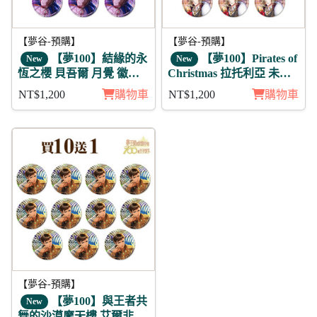
【夢谷-預購】
【夢谷-預購】
【夢100】結緣的永
【夢100】Pirates of
New
New
恆之櫻 貝吾爾 月覺 徽章
Christmas 拉托利亞 未覺
11入組
徽章11入組
NT$1,200
購物車
NT$1,200
購物車
【夢谷-預購】
【夢100】與王者共
New
舞的沙漠摩天樓 艾爾非因