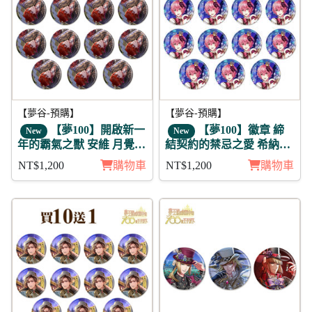
【夢谷-預購】
【夢谷-預購】
【夢100】開啟新一
【夢100】徽章 締
New
New
年的霸氣之獸 安維 月覺
結契約的禁忌之愛 希納達
徽章11入組
11入
NT$1,200
購物車
NT$1,200
購物車