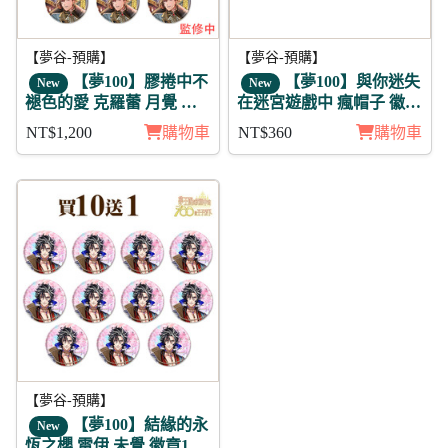
【夢谷-預購】
【夢谷-預購】
【夢100】膠捲中不
【夢100】與你迷失
New
New
褪色的愛 克羅蕾 月覺 徽
在迷宮遊戲中 瘋帽子 徽章
章11入組
3入組
NT$1,200
購物車
NT$360
購物車
【夢谷-預購】
【夢100】結緣的永
New
恆之櫻 雷伊 未覺 徽章11