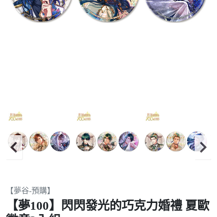
Item
【夢谷-預購】
2
【夢100】閃閃發光的巧克力婚禮 夏歐
of