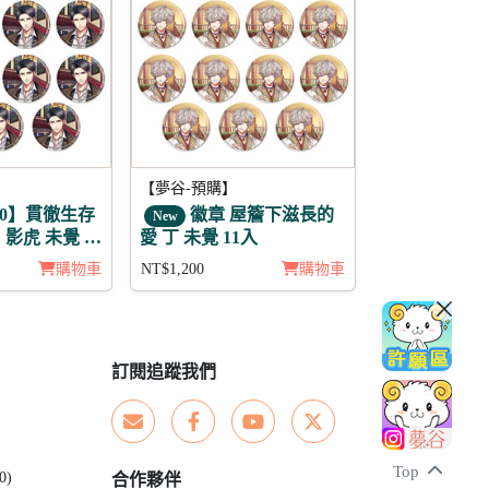
【夢谷-預購】
00】貫徹生存
徽章 屋簷下滋長的
New
影虎 未覺 徽
愛 丁 未覺 11入
購物車
NT$1,200
購物車
訂閱追蹤我們
Top
0)
合作夥伴