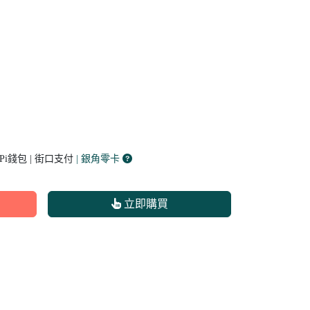
 Pi錢包 | 街口支付
| 銀角零卡
立即購買