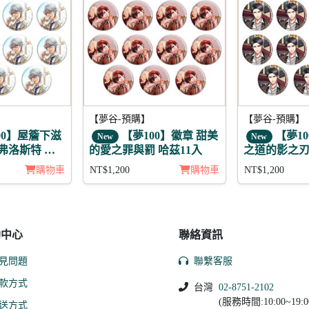
【夢谷-預購】
【夢谷-預購】
00】屋簷下滋
【夢100】徽章 甜美
【夢1
New
New
 弗洛斯特 日
的愛之罪與罰 哈茲11入
之道的影之刃 
組
章11入組
購物車
NT$1,200
購物車
NT$1,200
助中心
聯絡資訊
見問題
聯繫客服
款方式
台灣
02-8751-2102
(服務時間:10:00~19:0
送方式