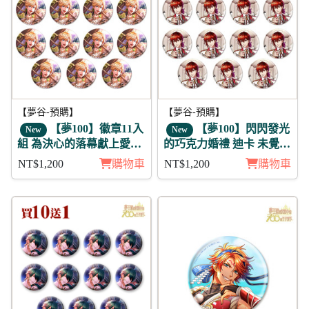
【夢谷-預購】
【夢谷-預購】
【夢100】徽章11入
【夢100】閃閃發光
New
New
組 為決心的落幕獻上愛之
的巧克力婚禮 迪卡 未覺
歌 露菲恩 明星
徽章11入組
NT$1,200
購物車
NT$1,200
購物車