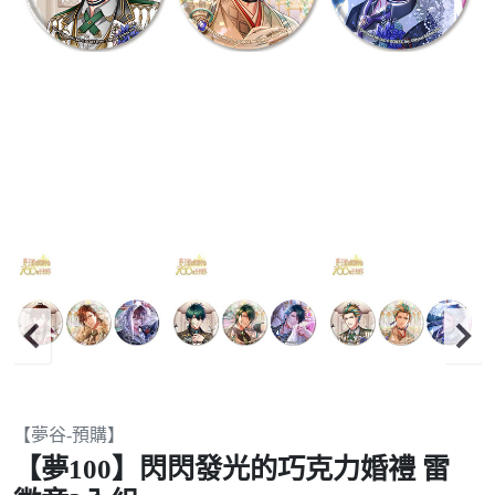
Item
【夢谷-預購】
2
【夢100】閃閃發光的巧克力婚禮 雷
of