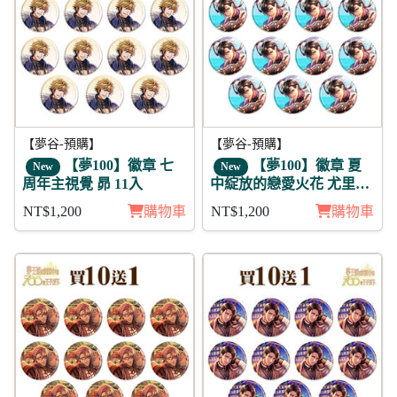
【夢谷-預購】
【夢谷-預購】
【夢100】徽章 七
【夢100】徽章 夏
New
New
周年主視覺 昴 11入
中綻放的戀愛火花 尤里烏
斯 11入
NT$1,200
購物車
NT$1,200
購物車