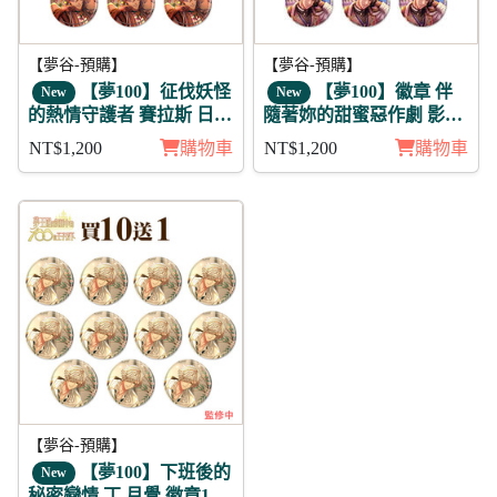
【夢谷-預購】
【夢谷-預購】
【夢100】征伐妖怪
【夢100】徽章 伴
New
New
的熱情守護者 賽拉斯 日覺
隨著妳的甜蜜惡作劇 影虎
徽章11入組
11入
NT$1,200
購物車
NT$1,200
購物車
【夢谷-預購】
【夢100】下班後的
New
秘密戀情 丁 月覺 徽章11