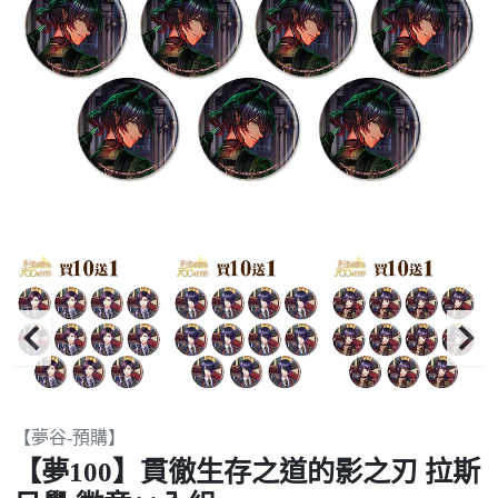
Item
【夢谷-預購】
2
【夢100】貫徹生存之道的影之刃 拉斯
of