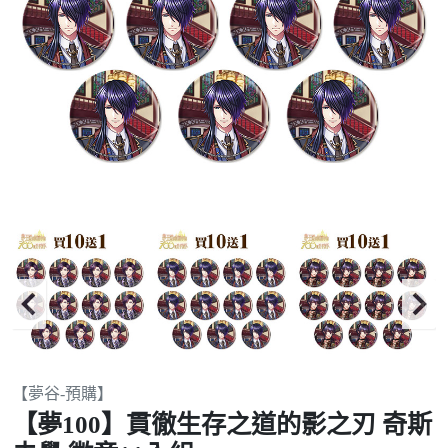
Item
【夢谷-預購】
2
【夢100】貫徹生存之道的影之刃 奇斯
of