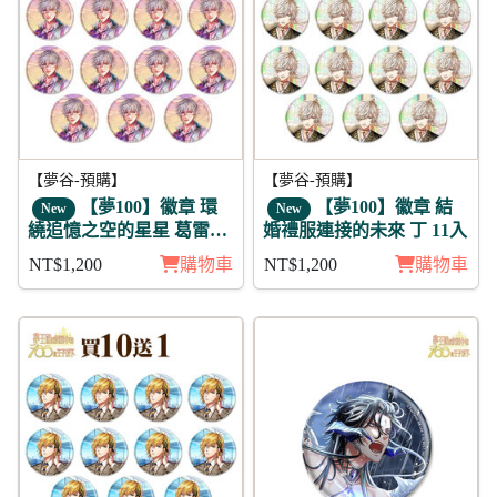
【夢谷-預購】
【夢谷-預購】
【夢100】徽章 環
【夢100】徽章 結
New
New
繞追憶之空的星星 葛雷希
婚禮服連接的未來 丁 11入
亞 11入
NT$1,200
購物車
NT$1,200
購物車