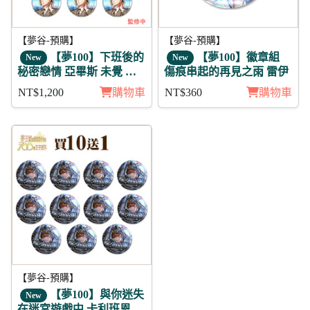
【夢谷-預購】
【夢谷-預購】
【夢100】下班後的
【夢100】徽章組
New
New
秘密戀情 亞畢斯 未覺 徽
傷痕串起的再見之雨 雷伊
章11入組
NT$1,200
購物車
NT$360
購物車
【夢谷-預購】
【夢100】與你迷失
New
在迷宮遊戲中 卡利班恩 日