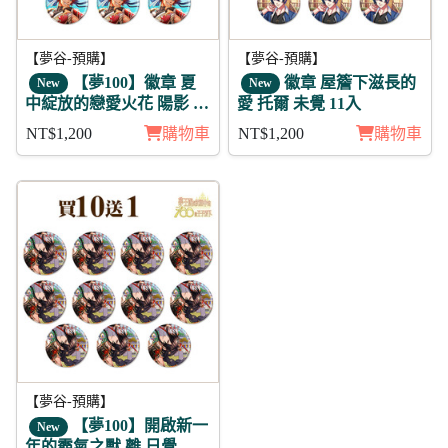
【夢谷-預購】
【夢谷-預購】
【夢100】徽章 夏
徽章 屋簷下滋長的
New
New
中綻放的戀愛火花 陽影 11
愛 托爾 未覺 11入
入
NT$1,200
購物車
NT$1,200
購物車
【夢谷-預購】
【夢100】開啟新一
New
年的霸氣之獸 離 日覺 徽