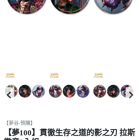
Item
【夢谷-預購】
2
【夢100】貫徹生存之道的影之刃 拉斯
of