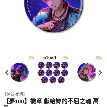
Item
【夢谷-預購】
2
【夢100】徽章 獻給妳的不屈之魂 萬
of