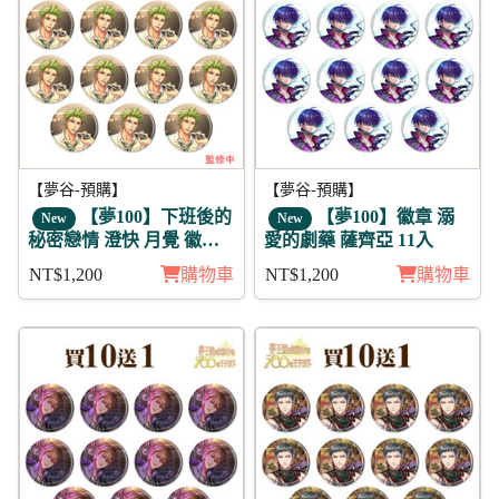
【夢谷-預購】
【夢谷-預購】
【夢100】下班後的
【夢100】徽章 溺
New
New
秘密戀情 澄快 月覺 徽章
愛的劇藥 薩齊亞 11入
11入組
NT$1,200
購物車
NT$1,200
購物車