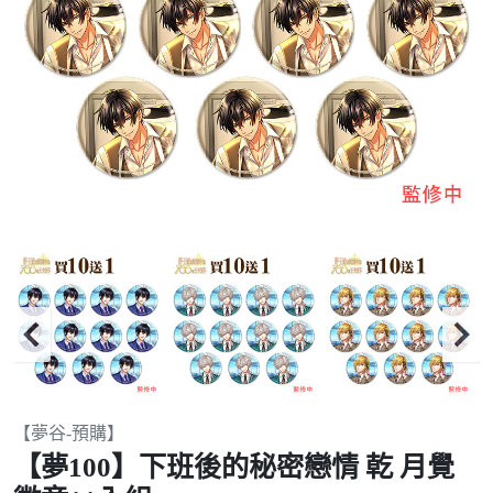
Item
【夢谷-預購】
2
【夢100】下班後的秘密戀情 乾 月覺
of