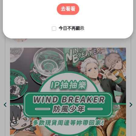
遊戲周邊
3
of
去看看
5
今日不再顯示
線上抽-虛擬