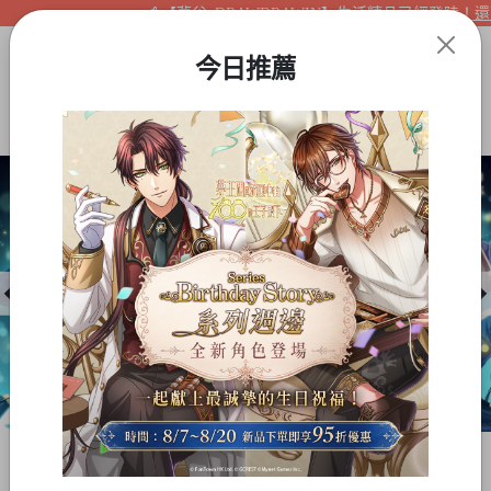
【夢谷xDRAWDRAWIN】生活精品已經登陸！還不
今日推薦
Item