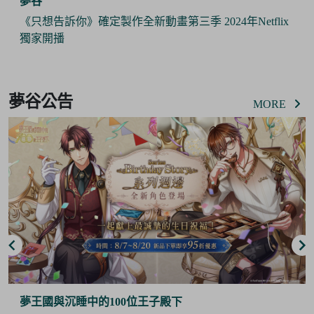
夢谷
《只想告訴你》確定製作全新動畫第三季 2024年Netflix
獨家開播
Item
2
夢谷公告
of
MORE
6
夢王國與沉睡中的100位王子殿下