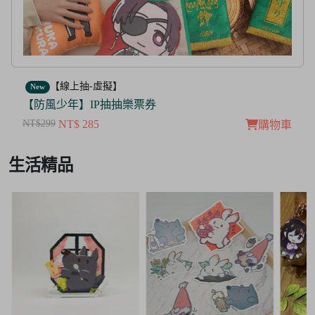
【線上抽-虛擬】
New
【防風少年】IP抽抽樂票券
NT$299
NT$ 285
購物車
Item
生活精品
3
of
3