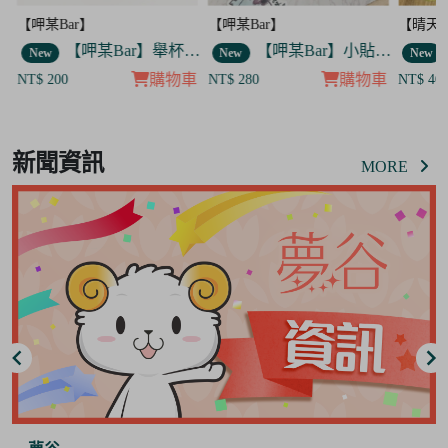
【呷某Bar】
【呷某Bar】
【晴天
】舉杯菟菟款 飯友
【呷某Bar】舉杯歐告款 飯友
【呷某Bar】小貼紙 7入套組
New
New
New
車
購物車
購物車
NT$ 200
NT$ 280
NT$ 40
Item
8
新聞資訊
of
MORE
8