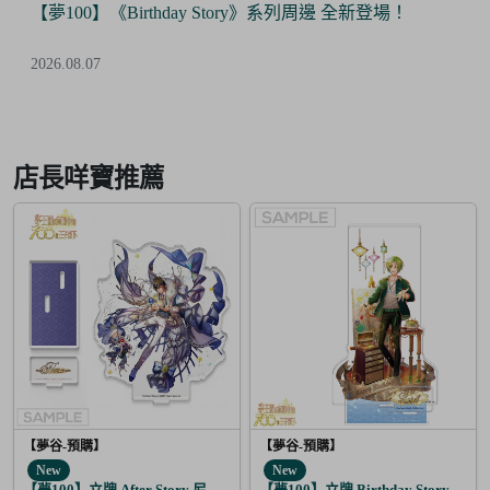
【夢100】《Birthday Story》系列周邊 全新登場！
2026.08.07
Item
2
of
店長咩寶推薦
6
【夢谷-預購】
【夢谷-預購】
New
New
【夢100】立牌 After Story 尼洛 日覺
【夢100】立牌 Birthday Story 利德