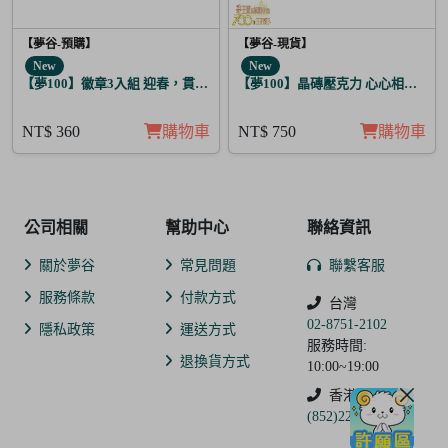
【夢谷-預購】
【夢谷-現貨】
New
New
【夢100】徽章3入組 迎春，貫徹仁義的火之誓言 薩齊亞
【夢100】晶磚壓克力 心心相印的聖
NT$ 360
購物車
NT$ 750
購物車
公司相關
幫助中心
聯絡資訊
關於夢谷
常見問題
聯繫客服
服務條款
付款方式
台灣
02-8751-2102
隱私政策
運送方式
服務時間:
退換貨方式
10:00~19:00
香港
(852)2250-9311