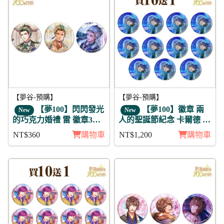
【夢谷-預購】
【夢谷-預購】
【夢100】閃閃發光
【夢100】徽章 兩
New
New
的巧克力婚禮 雷 徽章3入
人的聖誕節紀念 卡爾德 11
組
入
NT$360
購物車
NT$1,200
購物車