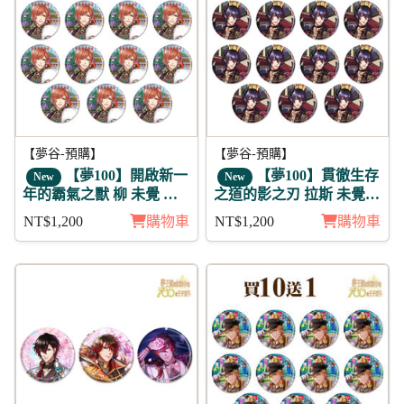
【夢谷-預購】
【夢谷-預購】
【夢100】開啟新一
【夢100】貫徹生存
New
New
年的霸氣之獸 柳 未覺 徽
之道的影之刃 拉斯 未覺
章11入組
徽章11入組
NT$1,200
購物車
NT$1,200
購物車