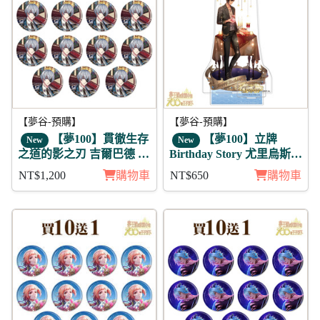
【夢谷-預購】
【夢谷-預購】
【夢100】貫徹生存
【夢100】立牌
New
New
之道的影之刃 吉爾巴德 未
Birthday Story 尤里烏斯
覺 徽章11入組
月覺
NT$1,200
購物車
NT$650
購物車