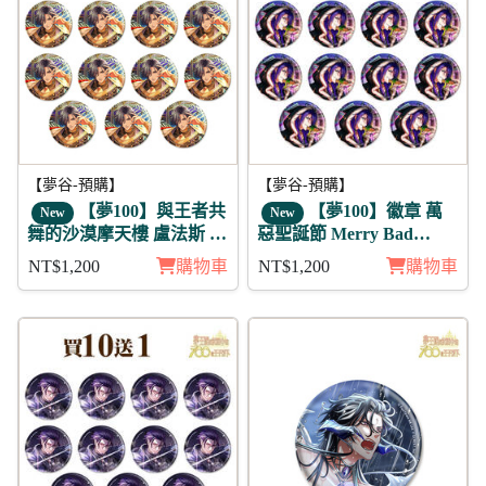
【夢谷-預購】
【夢谷-預購】
【夢100】與王者共
【夢100】徽章 萬
New
New
舞的沙漠摩天樓 盧法斯 日
惡聖誕節 Merry Bad
覺 徽章11入組
Christmas 威爾 11入
NT$1,200
購物車
NT$1,200
購物車