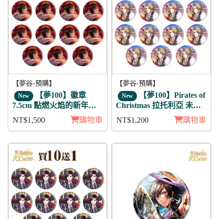
【夢谷-預購】
【夢谷-預購】
【夢100】徽章
【夢100】Pirates of
New
New
7.5cm 點燃火焰的新年參
Christmas 拉托利亞 未覺
拜 那由多 11入
徽章11入組
NT$1,500
購物車
NT$1,200
購物車