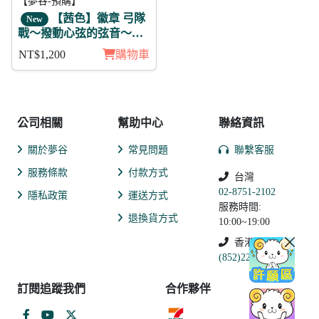
【夢谷-預購】
【茜色】徽章 弓隊
New
戰～撥動心弦的弦音～織
田信長(陰覺) 11入
NT$1,200
購物車
公司相關
幫助中心
聯絡資訊
關於夢谷
常見問題
聯繫客服
服務條款
付款方式
台灣
02-8751-2102
隱私政策
運送方式
服務時間:
退換貨方式
10:00~19:00
香港
(852)2250-9311
訂閱追蹤我們
合作夥伴