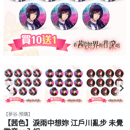
Item
【夢谷-預購】
2
【茜色】淚雨中想妳 江戶川亂步 未覺
of