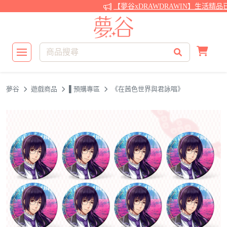
【夢谷xDRAWDRAWIN】生活精品
夢谷
遊戲商品
▌預購專區
《在茜色世界與君詠唱》