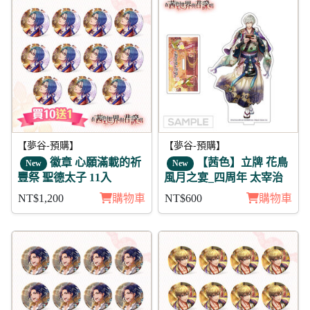
【夢谷-預購】
【夢谷-預購】
徽章 心願滿載的祈
【茜色】立牌 花鳥
New
New
豐祭 聖德太子 11入
風月之宴_四周年 太宰治
NT$1,200
購物車
NT$600
購物車