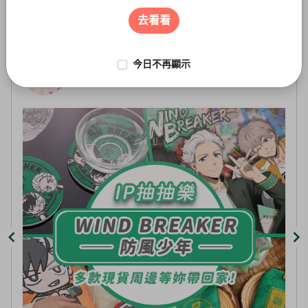
遊戲周邊
3
of
去看看
5
今日不再顯示
線上抽-虛擬