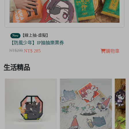
【線上抽-虛擬】
New
【茜色線上抽票券】限量周邊抽抽樂
NT$100
NT$ 50
購物車
Item
生活精品
3
of
3