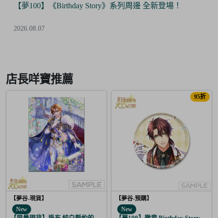
夢100】《Birthday Story》系列周邊 全新登場！
【Fi
優惠
6.08.07
2026.0
Item
3
of
店長咩寶推薦
6
95折
【夢谷-現貨】
【夢谷-預購】
New
New
【限量現貨】掛布 純白誓約的花之婚禮 布里特芬
【夢100】徽章 Birthday Story 路