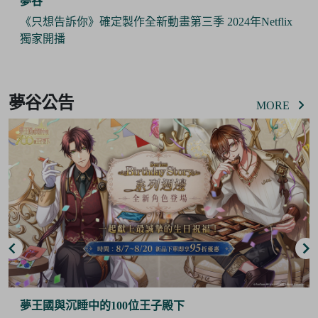
夢谷
你》確定製作全新動畫第三季 2024年Netflix
《Pokémon
攜手推出合
Item
3
夢谷公告
of
MORE
6
王國與沉睡中的100位王子殿下
夢谷