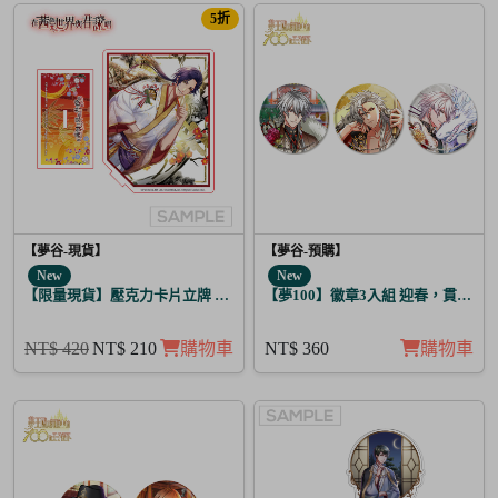
5折
【夢谷-現貨】
【夢谷-預購】
New
New
【限量現貨】壓克力卡片立牌 傳遞心意的新春 坂本龍馬
【夢100】徽章3入組 迎春，貫徹仁
NT$ 420
NT$ 210
購物車
NT$ 360
購物車