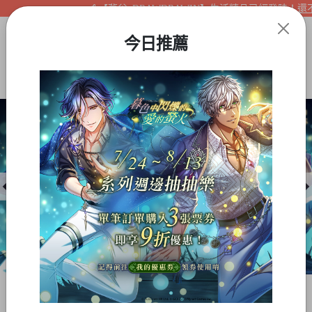
【夢谷xDRAWDRAWIN】生活精品已經登陸！還不快
今日推薦
Item