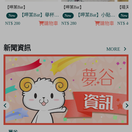
【呷某Bar】
【晴天咖啡館】
【呷某B
】舉杯歐告款 飯友
【呷某Bar】小貼紙 7入套組
【晴天咖啡館】吊飾套組
New
New
New
車
購物車
購物車
NT$ 280
NT$ 400
NT$ 12
Item
8
新聞資訊
of
MORE
8