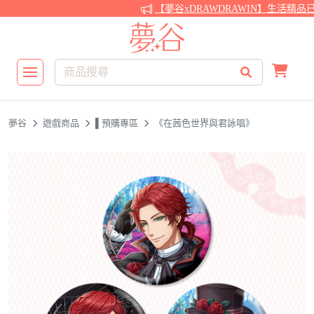
【夢谷xDRAWDRAWIN】生活精品
夢谷
遊戲商品
▌預購專區
《在茜色世界與君詠唱》