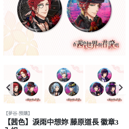
Item
【夢谷-預購】
2
【茜色】淚雨中想妳 藤原道長 徽章3
of