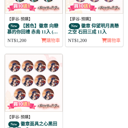
【夢谷-預購】
【夢谷-預購】
【茜色】徽章 向戀
徽章 仰望明月高懸
New
New
慕的你回禮 赤烏 11入 (陰
之空 石田三成 11入
覺)
NT$1,200
購物車
NT$1,200
購物車
【夢谷-預購】
徽章面具之心黑田
New