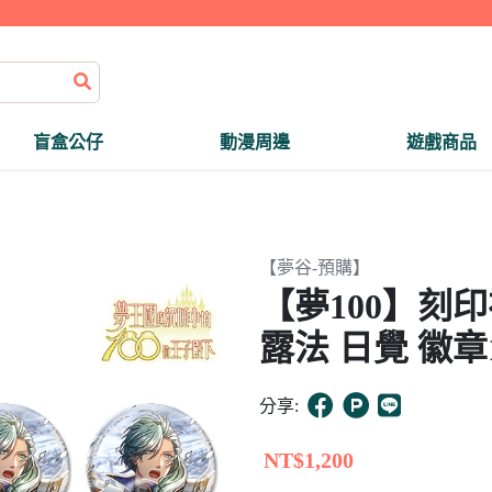
盲盒公仔
動漫周邊
遊戲商品
【夢谷-預購】
【夢100】刻
露法 日覺 徽章
分享:
NT$1,200