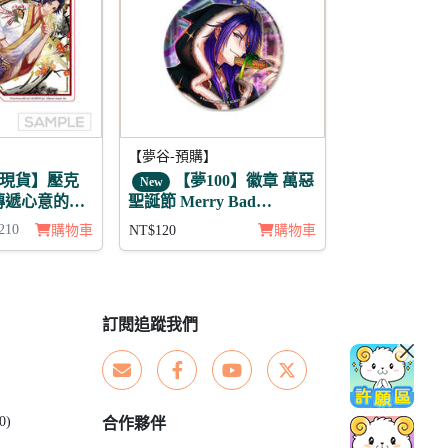
【夢谷-預購】
現貨】壓克
【夢100】徽章 萬惡
New
傳遞心意的新
聖誕節 Merry Bad
Christmas 多洛華
210
購物車
NT$120
購物車
訂閱追蹤我們
0)
合作夥伴