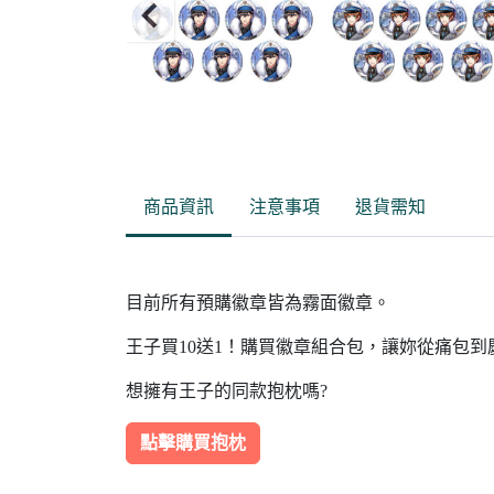
Item
2
of
商品資訊
注意事項
退貨需知
15
目前所有預購徽章皆為霧面徽章。
王子買10送1！購買徽章組合包，讓妳從痛包
想擁有王子的同款抱枕嗎?
點擊購買抱枕