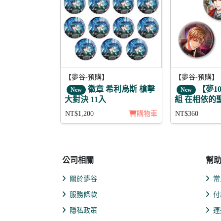
【夢谷-預購】
【夢谷-預購】
徽章 希利烏斯 槍擊
【夢1
New
New
大對決 11入
組 在相依的
愛 弗雷伊克
NT$1,200
購物車
NT$360
公司相關
幫
關於夢谷
常
服務條款
付
隱私政策
運