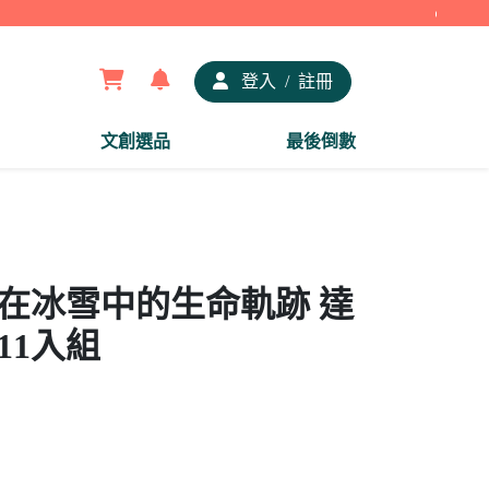
【夢谷
登入
/
註冊
文創選品
最後倒數
印在冰雪中的生命軌跡 達
11入組