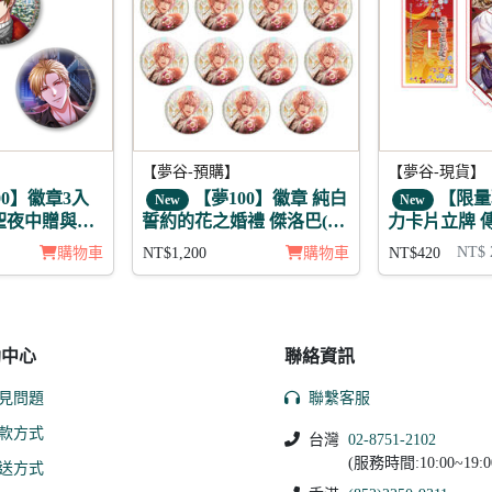
【夢谷-預購】
【夢谷-現貨】
00】徽章3入
【夢100】徽章 純白
【限量
New
New
聖夜中贈與的
誓約的花之婚禮 傑洛巴(月
力卡片立牌 
覺) 11入
春 坂本龍馬
NT$ 
購物車
NT$1,200
購物車
NT$420
助中心
聯絡資訊
見問題
聯繫客服
款方式
台灣
02-8751-2102
(服務時間:10:00~19:0
送方式