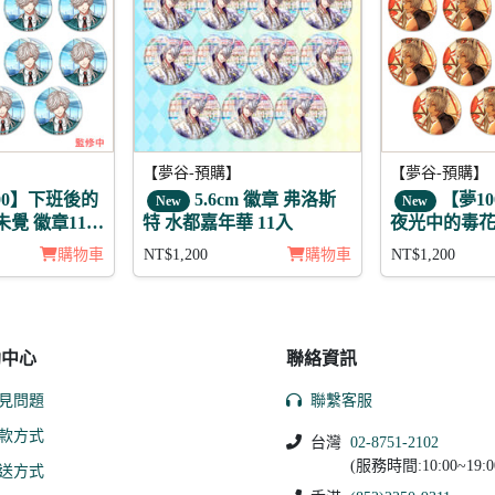
【夢谷-預購】
【夢谷-預購】
00】下班後的
5.6cm 徽章 弗洛斯
【夢10
New
New
未覺 徽章11入
特 水都嘉年華 11入
夜光中的毒花 
購物車
NT$1,200
購物車
NT$1,200
助中心
聯絡資訊
見問題
聯繫客服
款方式
台灣
02-8751-2102
(服務時間:10:00~19:0
送方式