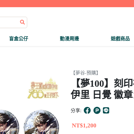
盲盒公仔
動漫周邊
遊戲商品
【夢谷-預購】
【夢100】刻
伊里 日覺 徽章
分享:
NT$1,200