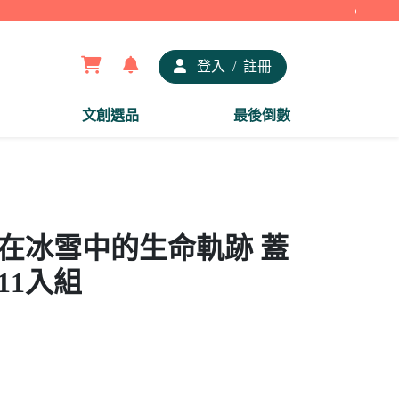
【夢谷
登入
/
註冊
文創選品
最後倒數
印在冰雪中的生命軌跡 蓋
11入組