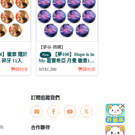
【夢谷-預購】
0】徽章 隱於
【夢100】Hope is in
New
碎牙 11入
Me 葛雷希亞 月覺 徽章11
入組
購物車
NT$1,200
購物車
訂閱追蹤我們
0)
合作夥伴