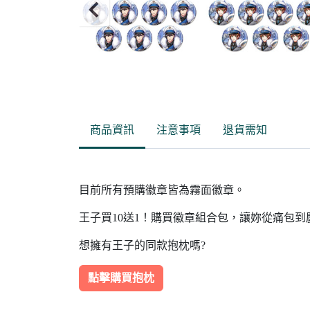
Item
2
of
商品資訊
注意事項
退貨需知
15
目前所有預購徽章皆為霧面徽章。
王子買10送1！購買徽章組合包，讓妳從痛包
想擁有王子的同款抱枕嗎?
點擊購買抱枕