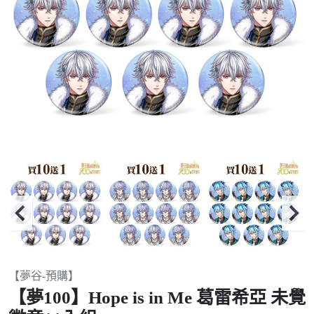
Item
【夢谷-預購】
2
【夢100】Hope is in Me 葛雷希亞 未覺
of