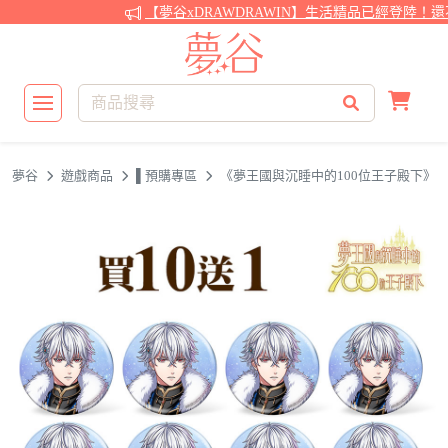
【夢谷xDRAWDRAWIN】生活精品已經登陸！還
夢谷
遊戲商品
▌預購專區
《夢王國與沉睡中的100位王子殿下》