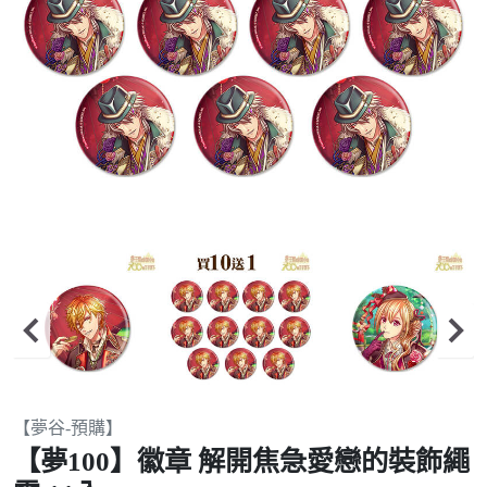
Item
【夢谷-預購】
2
【夢100】徽章 解開焦急愛戀的裝飾繩
of