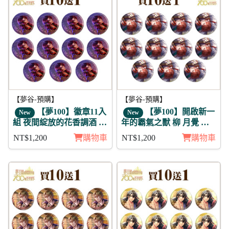
【夢谷-預購】
【夢谷-預購】
【夢100】徽章11入
【夢100】開啟新一
New
New
組 夜間綻放的花香調酒 迪
年的霸氣之獸 柳 月覺 徽
翁 日覺
章11入組
NT$1,200
購物車
NT$1,200
購物車