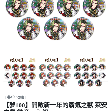
Item
【夢谷-預購】
2
【夢100】開啟新一年的霸氣之獸 萊安
of