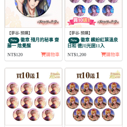
【夢谷-預購】
【夢谷-預購】
徽章 殘月的秘事 齋
徽章 繽紛紅葉溫泉
New
New
藤一 陰覺醒
日和 德川光圀11入
NT$120
購物車
NT$1,200
購物車