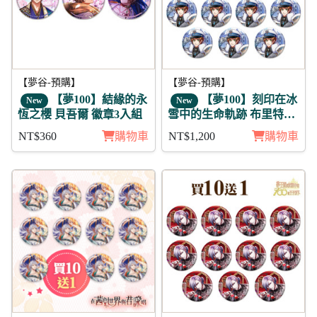
【夢谷-預購】
【夢谷-預購】
【夢100】結緣的永
【夢100】刻印在冰
New
New
恆之櫻 貝吾爾 徽章3入組
雪中的生命軌跡 布里特芬
未覺 徽章11入組
NT$360
購物車
NT$1,200
購物車