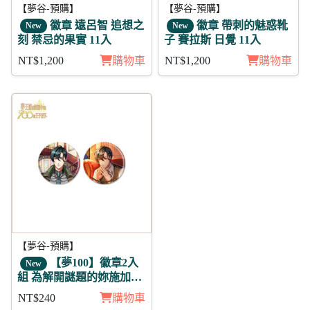
【夢谷-預購】
【夢谷-預購】
徽章 遠呂智 追想之
徽章 帶刺的魅惑靴
New
New
刻 禁忌的果實 11入
子 賽拉斯 日覺 11入
NT$1,200
購物車
NT$1,200
購物車
【夢谷-預購】
【夢100】徽章2入
New
組 為解開謎題的妳施加愛
的魔法 堤歐朵爾
NT$240
購物車