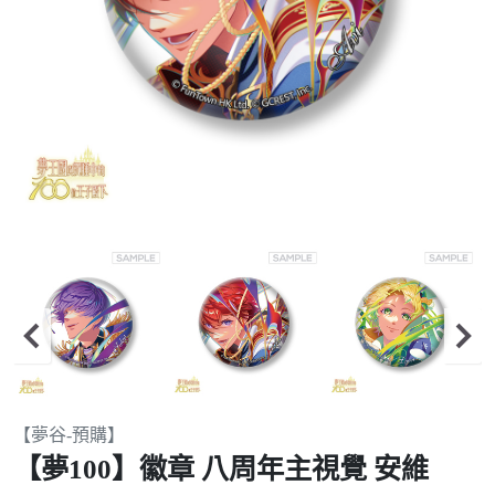
Item
【夢谷-預購】
2
【夢100】徽章 八周年主視覺 安維
of