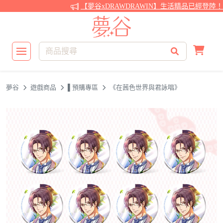
【夢谷xDRAWDRAWIN】生活精品已經登陸！還
夢谷
遊戲商品
▌預購專區
《在茜色世界與君詠唱》