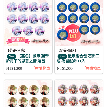
【夢谷-預購】
【夢谷-預購】
【茜色】徽章 凝聚
徽章組合包 石田三
New
New
於月下的思慕之情 遠呂智
成 為君獻命 11入
陰覺 11入
NT$1,200
購物車
NT$1,000
購物車