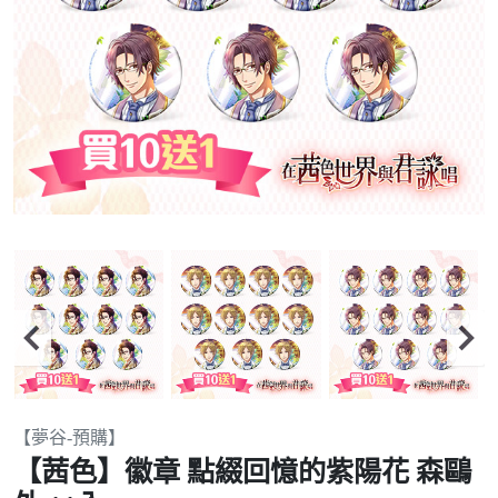
Item
【夢谷-預購】
2
【茜色】徽章 點綴回憶的紫陽花 森鷗
of