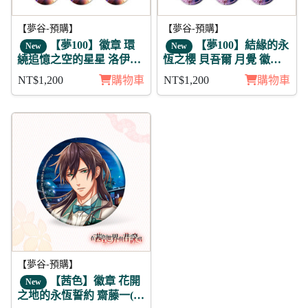
【夢谷-預購】
【夢谷-預購】
【夢100】徽章 環
【夢100】結緣的永
New
New
繞追憶之空的星星 洛伊艾
恆之櫻 貝吾爾 月覺 徽章
11入
11入組
NT$1,200
購物車
NT$1,200
購物車
【夢谷-預購】
【茜色】徽章 花開
New
之地的永恆誓約 齋藤一(陰