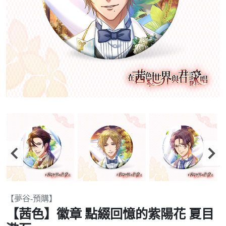
Item
【夢谷-預購】
2
【茜色】徽章 點綴回憶的紫陽花 夏目
of