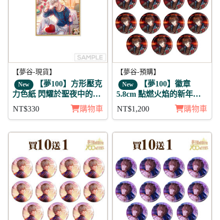
【夢谷-現貨】
【夢谷-預購】
【夢100】方形壓克
【夢100】徽章
New
New
力色紙 閃耀於聖夜中的白
5.8cm 點燃火焰的新年參
雪 葛雷希亞 日覺
拜 利卡 11入
NT$330
購物車
NT$1,200
購物車