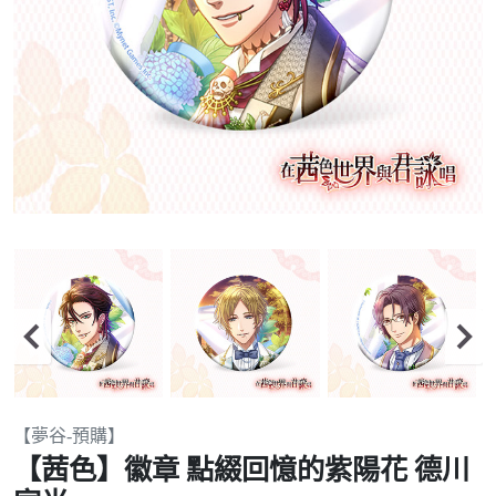
Item
【夢谷-預購】
2
【茜色】徽章 點綴回憶的紫陽花 德川
of