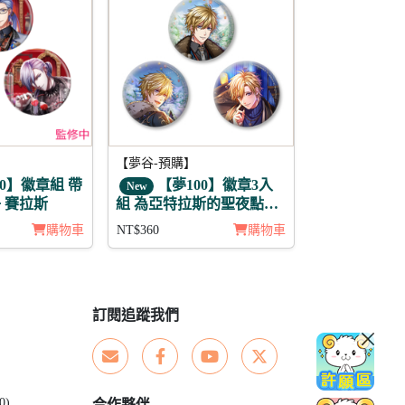
【夢谷-預購】
0】徽章組 帶
【夢100】徽章3入
New
 賽拉斯
組 為亞特拉斯的聖夜點燃
夢之火 齊艾爾
購物車
NT$360
購物車
訂閱追蹤我們
0)
合作夥伴