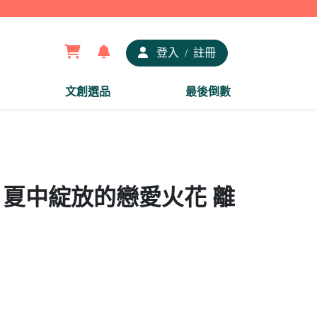
【夢
登入
/
註冊
文創選品
最後倒數
章 夏中綻放的戀愛火花 離