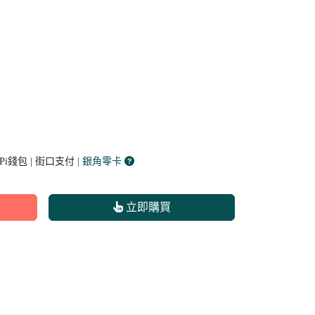
 Pi錢包 | 街口支付
| 銀角零卡
立即購買