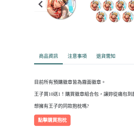
Item
2
of
商品資訊
注意事項
退貨需知
10
目前所有預購徽章皆為霧面徽章。
王子買10送1！購買徽章組合包，讓妳從痛包
想擁有王子的同款抱枕嗎?
點擊購買抱枕