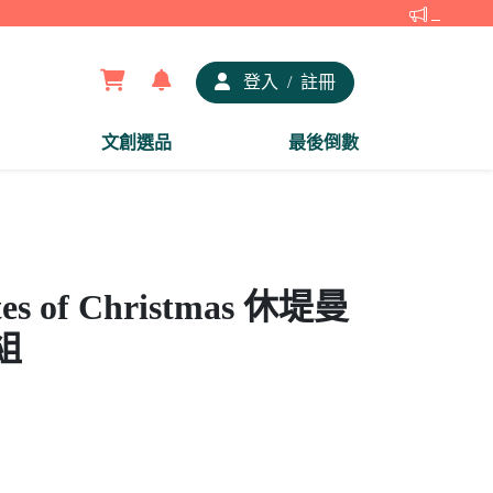
【夢谷xD
登入
/
註冊
文創選品
最後倒數
s of Christmas 休堤曼
組