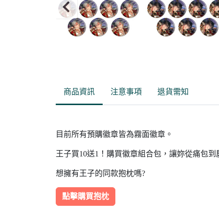
Item
2
of
商品資訊
注意事項
退貨需知
15
目前所有預購徽章皆為霧面徽章。
王子買10送1！購買徽章組合包，讓妳從痛包
想擁有王子的同款抱枕嗎?
點擊購買抱枕