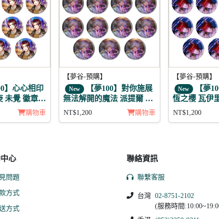
【夢谷-預購】
【夢谷-預購】
00】心心相印
【夢100】對你施展
【夢1
New
New
 未覺 徽章11
無法解開的魔法 派提爾 月
恆之櫻 瓦伊里
覺 徽章11入組
入組
購物車
NT$1,200
購物車
NT$1,200
助中心
聯絡資訊
見問題
聯繫客服
款方式
台灣
02-8751-2102
(服務時間:10:00~19:0
送方式