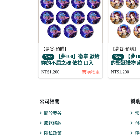
【夢谷-預購】
【夢谷-預購】
【夢100】徽章 獻給
【夢1
New
New
妳的不屈之魂 依拉 11入
的聖誕禮物 庚
入組
NT$1,200
購物車
NT$1,200
公司相關
幫
關於夢谷
常
服務條款
付
隱私政策
運