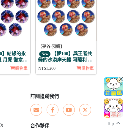
【夢谷-預購】
00】結緣的永
【夢100】與王者共
New
 月覺 徽章11
舞的沙漠摩天樓 阿薩利 月
覺 徽章11入組
購物車
NT$1,200
購物車
訂閱追蹤我們
Top
0)
合作夥伴