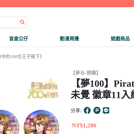
盲盒公仔
動漫周邊
遊戲商品
中的100位王子殿下》
【夢谷-預購】
【夢100】Pirate
未覺 徽章11入
分享:
NT$1,200