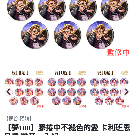
Item
【夢谷-預購】
2
【夢100】膠捲中不褪色的愛 卡利班恩
of