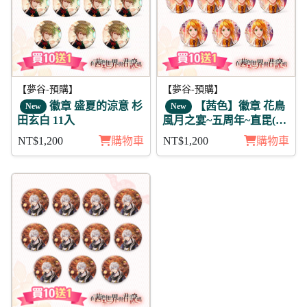
【夢谷-預購】
【夢谷-預購】
徽章 盛夏的涼意 杉
【茜色】徽章 花鳥
New
New
田玄白 11入
風月之宴~五周年~直毘(月
魄)11入
NT$1,200
購物車
NT$1,200
購物車