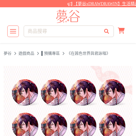
【夢谷xDRAWDRAWIN】生活精
夢谷
遊戲商品
▌預購專區
《在茜色世界與君詠唱》