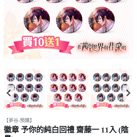
Item
【夢谷-預購】
2
徽章 予你的純白回禮 齋藤一 11入 (陰
of