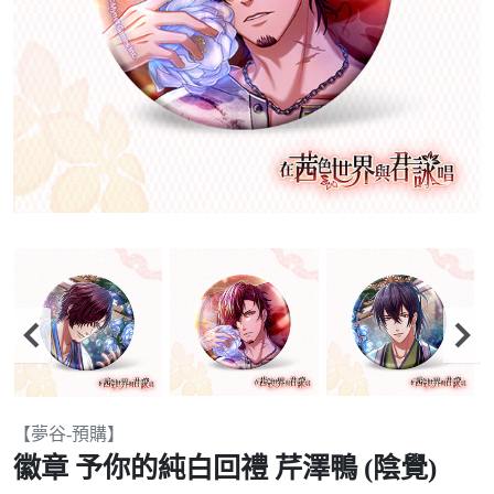
Item
【夢谷-預購】
2
徽章 予你的純白回禮 芹澤鴨 (陰覺)
of