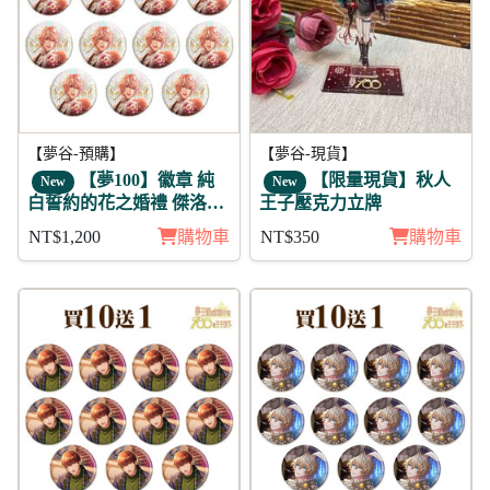
【夢谷-預購】
【夢谷-現貨】
【夢100】徽章 純
【限量現貨】秋人
New
New
白誓約的花之婚禮 傑洛巴
王子壓克力立牌
(月覺) 11入
NT$1,200
購物車
NT$350
購物車