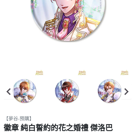
Item
【夢谷-預購】
2
徽章 純白誓約的花之婚禮 傑洛巴
of